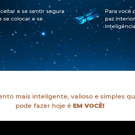
eitar e se sentir segura
Para você q
 se colocar e se
paz interio
inteligênci
nto mais inteligente, valioso e simples q
pode fazer hoje é
EM VOCÊ!