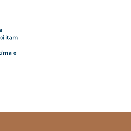
a
bilitam
tima e