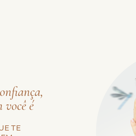
onfiança,
 você é
UE TE